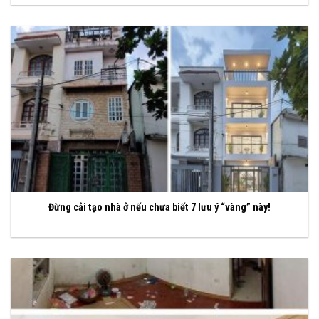
Đừng cải tạo nhà ở nếu chưa biết 7 lưu ý “vàng” này!