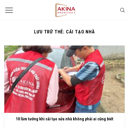
Bỏ
qua
nội
dung
LƯU TRỮ THẺ:
CẢI TẠO NHÀ
10 lầm tưởng khi cải tạo sửa nhà không phải ai cũng biết