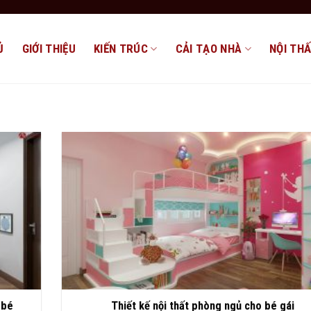
Ủ
GIỚI THIỆU
KIẾN TRÚC
CẢI TẠO NHÀ
NỘI TH
 bé
Thiết kế nội thất phòng ngủ cho bé gái