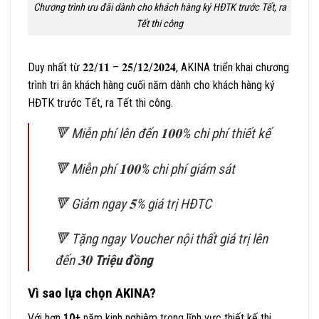
Chương trình ưu đãi dành cho khách hàng ký HĐTK trước Tết, ra
Tết thi công
Duy nhất từ 𝟐𝟐/𝟏𝟏 – 𝟐𝟓/𝟏𝟐/𝟐𝟎𝟐𝟒, AKINA triển khai chương
trình tri ân khách hàng cuối năm dành cho khách hàng ký
HĐTK trước Tết, ra Tết thi công.
🔻 Miễn phí lên đến 𝟏𝟎𝟎% chi phí thiết kế
🔻 Miễn phí 𝟏𝟎𝟎% chi phí giám sát
🔻 Giảm ngay 𝟓% giá trị HĐTC
🔻 Tặng ngay Voucher nội thất giá trị lên
đến 𝟑𝟎
Triệu đồng
Vì sao lựa chọn AKINA?
Với hơn
10+
năm kinh nghiệm trong lĩnh vực thiết kế thi