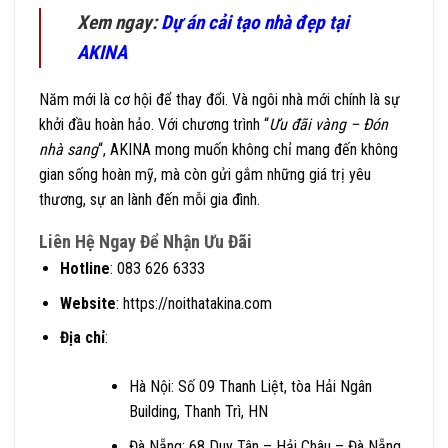
Xem ngay:
Dự án cải tạo nhà đẹp tại
AKINA
Năm mới là cơ hội để thay đổi. Và ngôi nhà mới chính là sự
khởi đầu hoàn hảo. Với chương trình “
Ưu đãi vàng – Đón
nhà sang
“, AKINA mong muốn không chỉ mang đến không
gian sống hoàn mỹ, mà còn gửi gắm những giá trị yêu
thương, sự an lành đến mỗi gia đình.
Liên Hệ Ngay Để Nhận Ưu Đãi
Hotline
: 083 626 6333
Website
:
https://noithatakina.com
Địa chỉ
:
Hà Nội: Số 09 Thanh Liệt, tòa Hải Ngân
Building, Thanh Trì, HN
Đà Nẵng: 68 Duy Tân – Hải Châu – Đà Nẵng