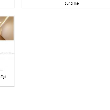
cũng mê
 đại