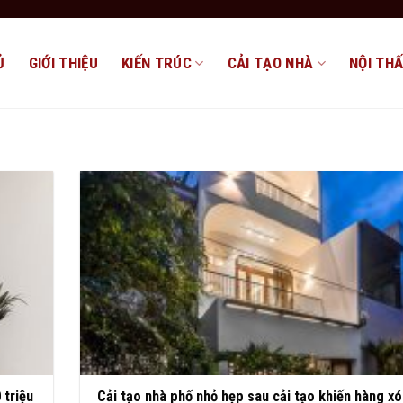
Ủ
GIỚI THIỆU
KIẾN TRÚC
CẢI TẠO NHÀ
NỘI TH
 triệu
Cải tạo nhà phố nhỏ hẹp sau cải tạo khiến hàng xó