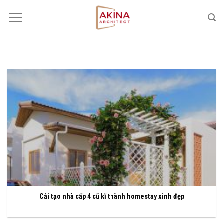
Bỏ
qua
nội
dung
Cải tạo nhà cấp 4 cũ kĩ thành homestay xinh đẹp