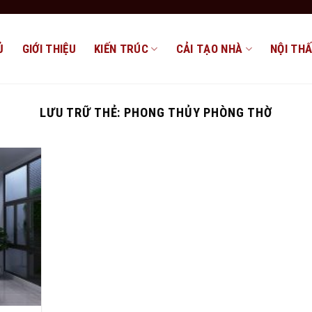
Ủ
GIỚI THIỆU
KIẾN TRÚC
CẢI TẠO NHÀ
NỘI TH
LƯU TRỮ THẺ:
PHONG THỦY PHÒNG THỜ