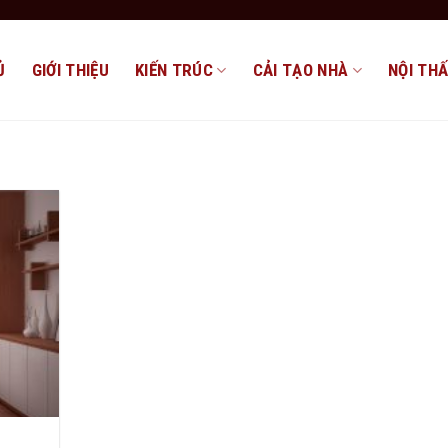
Ủ
GIỚI THIỆU
KIẾN TRÚC
CẢI TẠO NHÀ
NỘI TH