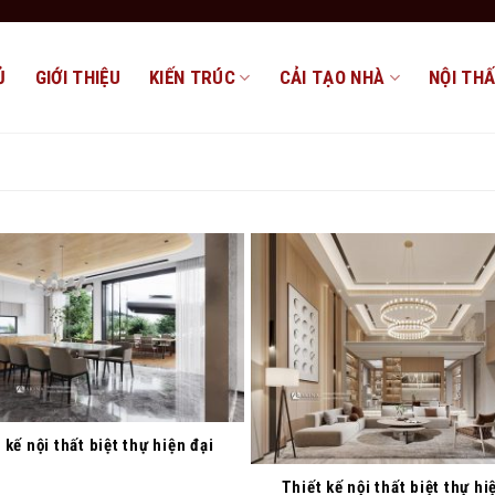
Ủ
GIỚI THIỆU
KIẾN TRÚC
CẢI TẠO NHÀ
NỘI TH
 kế nội thất biệt thự hiện đại
Thiết kế nội thất biệt thự hi