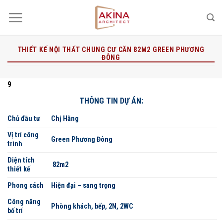
Bỏ
qua
nội
dung
THIẾT KẾ NỘI THẤT CHUNG CƯ CĂN 82M2 GREEN PHƯƠNG
ĐÔNG
9
THÔNG TIN DỰ ÁN:
Chủ đầu tư
Chị Hằng
Vị trí công
Green Phương Đông
trình
Diện tích
82m2
thiết kế
Phong cách
Hiện đại – sang trọng
Công năng
Phòng khách, bếp, 2N, 2WC
bố trí