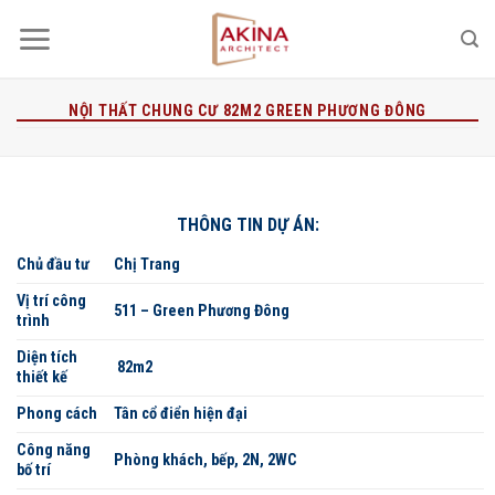
Bỏ
qua
nội
dung
NỘI THẤT CHUNG CƯ 82M2 GREEN PHƯƠNG ĐÔNG
THÔNG TIN DỰ ÁN:
Chủ đầu tư
Chị Trang
Vị trí công
511 – Green Phương Đông
trình
Diện tích
82m2
thiết kế
Phong cách
Tân cổ điển hiện đại
Công năng
Phòng khách, bếp, 2N, 2WC
bố trí