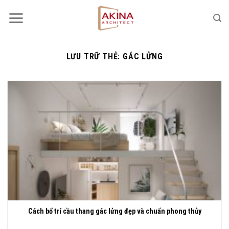
Bỏ
qua
nội
dung
LƯU TRỮ THẺ:
GÁC LỬNG
Cách bố trí cầu thang gác lửng đẹp và chuẩn phong thủy