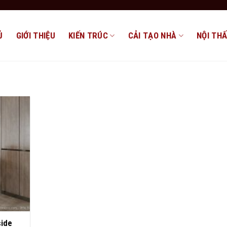
Ủ
GIỚI THIỆU
KIẾN TRÚC
CẢI TẠO NHÀ
NỘI TH
side