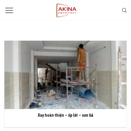
Bỏ
qua
nội
dung
Xay hoàn thiện – ốp lát – sơn bả