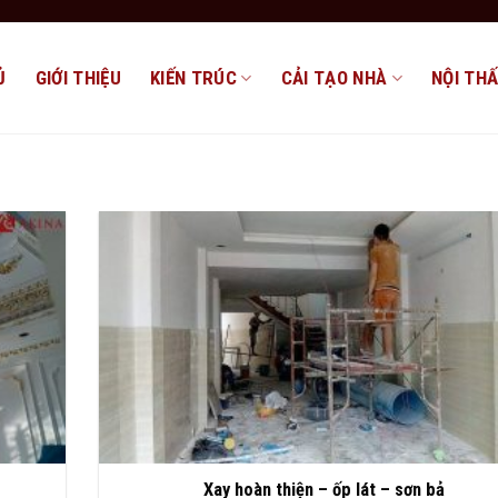
Ủ
GIỚI THIỆU
KIẾN TRÚC
CẢI TẠO NHÀ
NỘI TH
Xay hoàn thiện – ốp lát – sơn bả