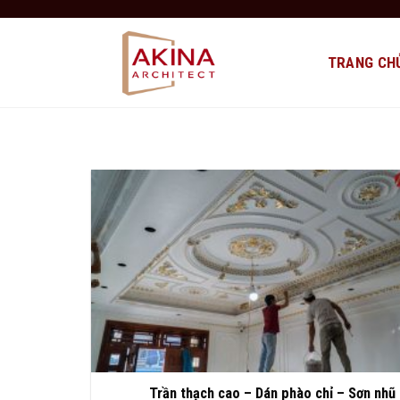
Bỏ
qua
nội
TRANG CH
dung
Trần thạch cao – Dán phào chỉ – Sơn nhũ