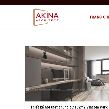
Bỏ
qua
nội
TRANG CH
dung
Thiết kế nôi thất chung cư 132m2 Vincom Park