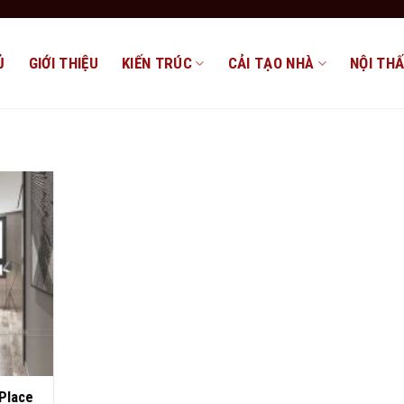
Ủ
GIỚI THIỆU
KIẾN TRÚC
CẢI TẠO NHÀ
NỘI TH
 Place