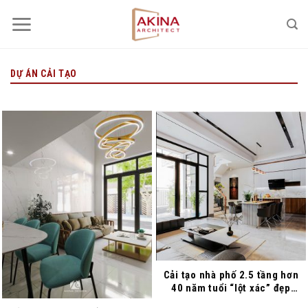
Bỏ
qua
nội
dung
DỰ ÁN CẢI TẠO
Cải tạo nhà phố 2.5 tầng hơn
40 năm tuổi “lột xác” đẹp
như xây mới