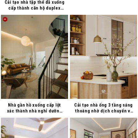
Cải tạo nhà tập thể đã xuống
cấp thành căn hộ duplex
hiện đại
Nhà gần hồ xuống cấp lột
Cải tạo nhà ống 3 tầng sáng
xác thành nhà nghỉ dưỡng
thoáng nhờ dịch chuyển vị
chi phí hơn 700 triệu đồng
trí cầu thang