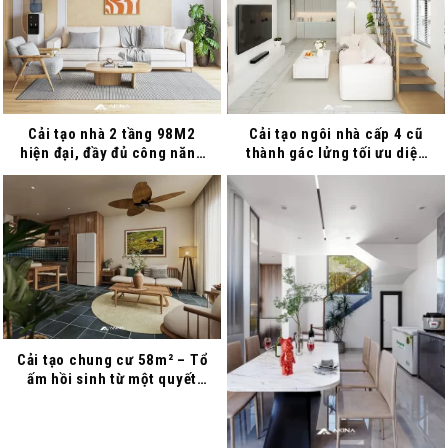
Cải tạo nhà 2 tầng 98M2
Cải tạo ngôi nhà cấp 4 cũ
hiện đại, đầy đủ công năng
thành gác lửng tối ưu diện
tiện nghi tại Quảng Ninh
tích
Cải tạo chung cư 58m² – Tổ
ấm hồi sinh từ một quyết
định dũng cảm