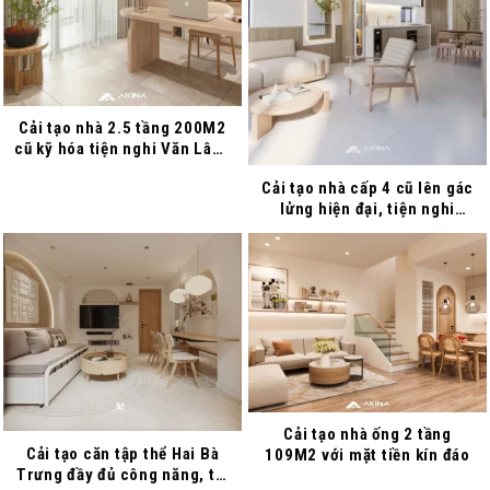
Cải tạo nhà 2.5 tầng 200M2
cũ kỹ hóa tiện nghi Văn Lâm,
Hưng Yên
Cải tạo nhà cấp 4 cũ lên gác
lửng hiện đại, tiện nghi
Thuận Thành, Bắc Ninh
Cải tạo nhà ống 2 tầng
Cải tạo căn tập thể Hai Bà
109M2 với mặt tiền kín đáo
Trưng đầy đủ công năng, tối