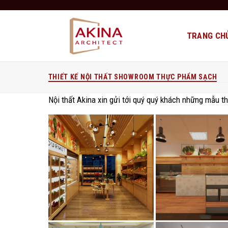
Bỏ
qua
nội
TRANG CH
dung
THIẾT KẾ NỘI THẤT SHOWROOM THỰC PHẨM SẠCH
Nội thất Akina xin gửi tới quý quý khách những mẫu 