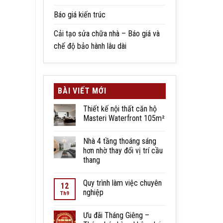
Báo giá kiến trúc
Cải tạo sửa chữa nhà – Báo giá và
chế độ bảo hành lâu dài
BÀI VIẾT MỚI
Thiết kế nội thất căn hộ
Masteri Waterfront 105m²
Nhà 4 tầng thoáng sáng
hơn nhờ thay đổi vị trí cầu
thang
Quy trình làm việc chuyên
12
nghiệp
Th9
Ưu đãi Tháng Giêng –