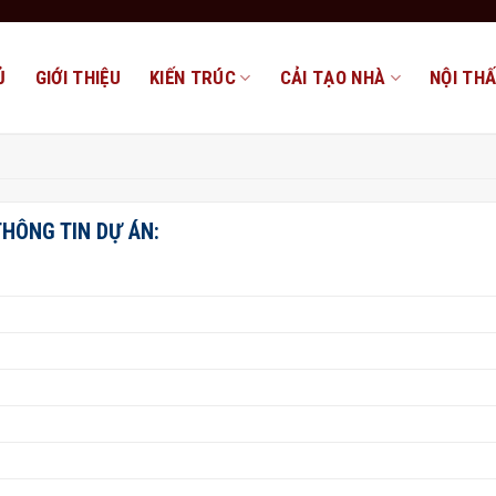
Ủ
GIỚI THIỆU
KIẾN TRÚC
CẢI TẠO NHÀ
NỘI TH
THÔNG TIN DỰ ÁN: