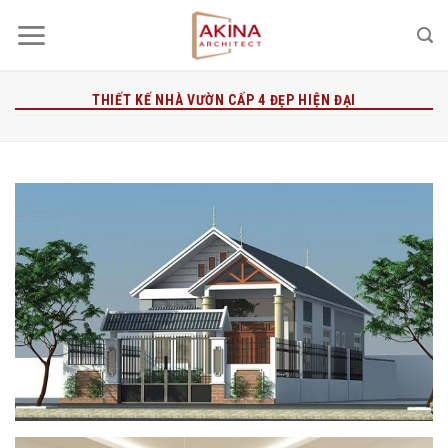
Bỏ
qua
nội
dung
THIẾT KẾ NHÀ VƯỜN CẤP 4 ĐẸP HIỆN ĐẠI