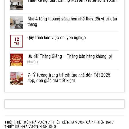
Thiết kế nội thất căn hộ Masteri Waterfront 105m²
Nhà 4 tầng thoáng sáng hơn nhờ thay đổi vị trí cầu
thang
Quy trình làm việc chuyên nghiệp
12
Th9
Ưu đãi Tháng Giêng – Tháng bán hàng không lợi
nhuận
7+ Ý tưởng trang trí, cải tạo nhà đón Tết 2025
đẹp, đơn giản mà tiết kiệm
THẺ:
THIẾT KẾ NHÀ VƯỜN / THIẾT KẾ NHÀ VƯỜN CẤP 4 HIỆN ĐẠI /
THIẾT KẾ NHÀ VƯỜN HÌNH ỐNG