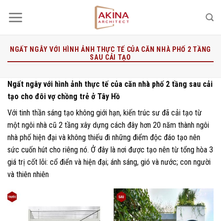
Bỏ
qua
nội
dung
NGẤT NGÂY VỚI HÌNH ẢNH THỰC TẾ CỦA CĂN NHÀ PHỐ 2 TẦNG
SAU CẢI TẠO
Ngất ngây với hình ảnh thực tế của căn nhà phố 2 tầng sau cải
tạo cho đôi vợ chồng trẻ ở Tây Hồ
Với tinh thần sáng tạo không giới hạn, kiến trúc sư đã cải tạo từ
một ngôi nhà cũ 2 tầng xây dựng cách đây hơn 20 năm thành ngôi
nhà phố hiện đại và không thiếu đi những điểm độc đáo tạo nên
sức cuốn hút cho riêng nó. Ở đây là nơi được tạo nên từ tổng hòa 3
giá trị cốt lõi: cổ điển và hiện đại; ánh sáng, gió và nước; con người
và thiên nhiên